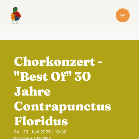
Zum
Inhalt
Menü
springen
Chorkonzert -
"Best Of" 30
Jahre
Contrapunctus
Floridus
Sa., 28. Juni 2025 | 19:30
Bräuhaus Eferding